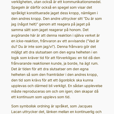
verkligheten, utan också är ett kommunikationsmedel.
Spegeln är därför också en spegel som visar det
språkligt konstituerade jaget dess kropp, nämligen i
den andres kropp. Den andre uttrycker sitt ”Du är som
jag (något helt)” genom att reagera på jaget på
samma sätt som jaget reagerar på honom. Det
avgörande här är att denna reaktion i själva verket är
en icke-reaktion, frånvaron av ett avvisande (”Vad är
du? Du är inte som jag/vi”). Denna frånvaro gör det
möjligt att dra slutsatsen om den egna helheten i en
logik som kräver tid för att förverkligas: en tid då den
frånvarande reaktionen kunde, ja borde, ha ägt rum.
Det är tiden för att dra slutsatser om den egna
helheten så som den framträder i den andres kropp,
den tid som krävs för att ett ögonblick ska kunna
upplevas och därmed bli verkligt. En sådan upplevelse
måste reproduceras om och om igen; den skapar då
ett kontinuum som upplevs som tid.
Som symbolisk ordning är språket, som Jacques
Lacan uttrycker det, länken mellan en kontinuerlig och