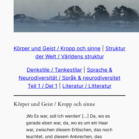
Körper und Geist / Kropp och sinne
|
Struktur
der Welt / Världens struktur
Denkstile / Tankestilar
|
Sprache &
Neurodiversität / Språk & neurodiversitet
Teil 1 / Del 1
|
Literatur / Litteratur
Körper und Geist / Kropp och sinne
‚Wo Es war, soll Ich werden‘ […] Da, wo es
gerade eben war, da, wo es um ein Haar
war, zwischen diesem Erlöschen, das noch
leuchtet, und diesem Anbrechen, das