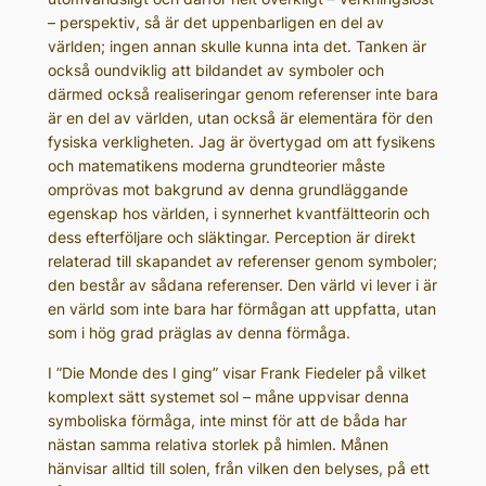
– perspektiv, så är det uppenbarligen en del av
världen; ingen annan skulle kunna inta det. Tanken är
också oundviklig att bildandet av symboler och
därmed också realiseringar genom referenser inte bara
är en del av världen, utan också är elementära för den
fysiska verkligheten. Jag är övertygad om att fysikens
och matematikens moderna grundteorier måste
omprövas mot bakgrund av denna grundläggande
egenskap hos världen, i synnerhet kvantfältteorin och
dess efterföljare och släktingar. Perception är direkt
relaterad till skapandet av referenser genom symboler;
den består av sådana referenser. Den värld vi lever i är
en värld som inte bara har förmågan att uppfatta, utan
som i hög grad präglas av denna förmåga.
I ”Die Monde des I ging” visar Frank Fiedeler på vilket
komplext sätt systemet sol – måne uppvisar denna
symboliska förmåga, inte minst för att de båda har
nästan samma relativa storlek på himlen. Månen
hänvisar alltid till solen, från vilken den belyses, på ett