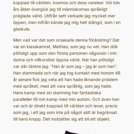
kopplad till världen, kosmos och dess varelser. Vid tolv
års ålder övergick jag till människornas språkligt
präglade värld. Utifrån sett verkade jag mycket mer
öppen, men inifrån kände jag mig helt stängd, som i en
glaskula.
Men vad var det som orsakade denna förändring? Det
var en klasskamrat, Mathias, som jag nu vet. Han dök
plötsligt upp som den första personen någonsin i min
slutna och villkorslöst öppna värld. När han plötsligt
var där tänkte jag: ”Han är som jag – jag är som han”.
Han stammade och när jag tog kontakt med honom 46
år senare fick jag veta att han hade liknande problem
med språket, med att vara språklig, som jag hade.
Hans kamp med sin stamning har fantastiska
paralleller till min kamp med min autism. Och även han
var och är direkt kopplad till världen och lever, precis
som jag, i ett jag som inte på något sätt är begränsat
till hans kropp. Det motsätter sig att bli ett objekt.