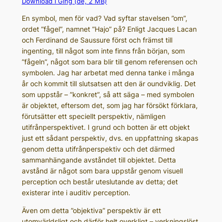
Download I Ging (de, 2 MB)
En symbol, men för vad? Vad syftar stavelsen ”om”,
ordet ”fågel”, namnet ”Hajo” på? Enligt Jacques Lacan
och Ferdinand de Saussure först och främst till
ingenting, till något som inte finns från början, som
”fågeln”, något som bara blir till genom referensen och
symbolen. Jag har arbetat med denna tanke i många
år och kommit till slutsatsen att den är oundviklig. Det
som uppstår – ”konkret”, så att säga – med symbolen
är objektet, eftersom det, som jag har försökt förklara,
förutsätter ett speciellt perspektiv, nämligen
utifrånperspektivet. I grund och botten är ett objekt
just ett sådant perspektiv, dvs. en uppfattning skapas
genom detta utifrånperspektiv och det därmed
sammanhängande avståndet till objektet. Detta
avstånd är något som bara uppstår genom visuell
perception och består uteslutande av detta; det
existerar inte i auditiv perception.
Även om detta ”objektiva” perspektiv är ett
utomvärldsligt och därför helt overkligt – verkningslöst