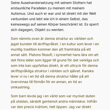
Seine Auseinandersetzung mit seinem Stottern hat
erstaunliche Parallelen zu meinem mit meinem
Autismus. Und auch er war und ist direkt mit der Welt
verbunden und lebt wie ich in einem Selbst, das
keineswegs auf seinen Körper beschränkt ist. Es sperrt
sich dagegen, Objekt zu werden.
Som nämnts ovan är denna struktur av världen och
jaget bunden till skriftspråket. I en kultur som lever i en
muntlig tradition kommer den att framträda på ett
annat sätt. Platons filosofi, i synnerhet hans lära om att
det finns idéer som ligger till grund för det verkliga och
som inte kan uppfattas direkt, är ett uttryck för denna
skriftspråkliga struktur i världen och självet. Kanske
lever vi nu i en tid då denna struktur håller på att
övervinnas till förmån för en annan, en tid av
omkastning.
Som barn levde jag i en värld som var mycket sluten
på utsidan, särskilt gentemot andra människor. Inifrån
var den precis tvärtom, helt öppen: Jag var direkt