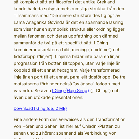
så komplext sätt att filosofer i det antika Grekland
kunde härleda solsystemets rumsliga struktur från den.
Tillsammans med ”Die innere strukture des I ging” av
Lama Anagarika Govinda är det en spännande läsning
som visar hur en symbolisk struktur eller ordning ligger
mellan fenomen och deras uppfattning och därmed
sammanför de två på ett specifikt sätt. I Ching
kombinerar aspekterna bild, mening (”omdöme”) och
tidsförlopp (”linjer”). Linjerna bildar inte bara en linjär
progression från botten till toppen, utan varje linje är
kopplad till ett annat hexagram. Varje transformerad
linje är en port till ett annat, parallellt tidsförlopp. De tre
motsatserna förbinder också ”avlägsna” förlopp med
varandra. Se även
I Ging (Hajo Seng)
(„I Ching“) och
även den utökade presentationen:
Download I Ging (de, 2 MB)
Eine andere Form des Verweises als der Transformation
von Hören und Sehen, ist hier auf Chladni-Platten zu
sehen und zu hören; spannend als Verbindung von