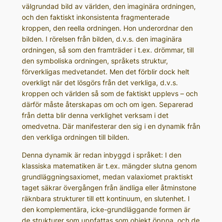
välgrundad bild av världen, den imaginära ordningen,
och den faktiskt inkonsistenta fragmenterade
kroppen, den reella ordningen. Hon underordnar den
bilden. I rörelsen från bilden, d.v.s. den imaginära
ordningen, så som den framträder i t.ex. drömmar, till
den symboliska ordningen, språkets struktur,
förverkligas medvetandet. Men det förblir dock helt
overkligt när det lösgörs från det verkliga, d.v.s.
kroppen och världen så som de faktiskt upplevs – och
därför måste återskapas om och om igen. Separerad
från detta blir denna verklighet verksam i det
omedvetna. Där manifesterar den sig i en dynamik från
den verkliga ordningen till bilden.
Denna dynamik är redan inbyggd i språket: I den
klassiska matematiken är t.ex. mängder slutna genom
grundläggningsaxiomet, medan valaxiomet praktiskt
taget säkrar övergången från ändliga eller åtminstone
räknbara strukturer till ett kontinuum, en slutenhet. I
den komplementära, icke-grundläggande formen är
de strukturer som uppfattas som objekt öppna, och de