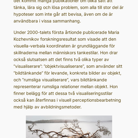
det kommit många publikationer om olika sätt att
tänka, lära sig och lösa problem, som alla till stor del är
hypoteser som inte går att bevisa, även om de är
användbara i vissa sammanhang.
Under 2000-talets första årtionde publicerade Maria
Kozhevnikov forskningsresultat som visade att den
visuella-verbala koordinaten är grundläggande för
skillnaderna mellan människors tankestilar. Hon drar
också slutsatsen att det finns två olika typer av
”visualiserare”: ”objektvisualiserare”, som använder sitt
”bildtänkande” för levande, konkreta bilder av objekt,
och ”rumsliga visualiserare”, vars bildtänkande
representerar rumsliga relationer mellan objekt. Hon
finner belägg för att dessa två visualiseringsstilar
också kan återfinnas i visuell perceptionsbearbetning
med hjälp av avbildningsmetoder.