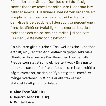
På ett liknande sätt upplöser ljud den tidsmässiga
successionen av toner i melodier. Men ljuden står inte
heller ensamma. Tillsammans med rytmen bildar de ett
komplementärt par, precis som objekt och struktur i
den visuella perceptionen. I den auditiva perceptionen
finns det därför en tvåfaldig komplementaritet, den
mellan ton och melodi och den mellan ljud och rytm
(läs mer i „Matematik och psykologi“).
Ein Sinuston gilt als „reiner“ Ton, weil er keine Obertöne
enthält; ein „Rechteckton“ enthält dagegen sehr viele
Obertöne. In einem weißen Rauschen kommen alle
Frequenzen statistisch gleichverteilt vor. / En sinuston
betraktas som en ”ren” ton eftersom den inte innehåller
några övertoner, medan en ”fyrkantig ton” innehåller
många övertoner. I vitt brus är alla frekvenser
statistiskt sett jämnt fördelade.
Sine Tone (440 Hz)
Square Tone (100 Hz)
White Noise