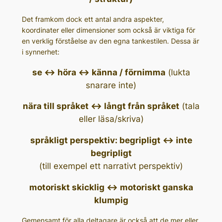
Det framkom dock ett antal andra aspekter,
koordinater eller dimensioner som också är viktiga för
en verklig förståelse av den egna tankestilen. Dessa är
i synnerhet:
se <-> höra <-> känna / förnimma
(lukta
snarare inte)
nära till språket <-> långt från språket
(tala
eller läsa/skriva)
språkligt perspektiv: begripligt <-> inte
begripligt
(till exempel ett narrativt perspektiv)
motoriskt skicklig <-> motoriskt ganska
klumpig
Gemensamt för alla deltagare är också att de mer eller