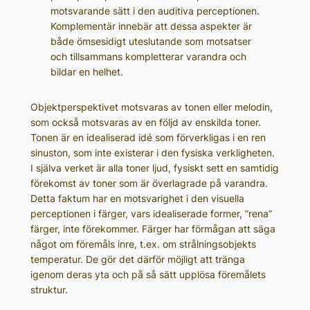
motsvarande sätt i den auditiva perceptionen.
Komplementär innebär att dessa aspekter är
både ömsesidigt uteslutande som motsatser
och tillsammans kompletterar varandra och
bildar en helhet.
Objektperspektivet motsvaras av tonen eller melodin,
som också motsvaras av en följd av enskilda toner.
Tonen är en idealiserad idé som förverkligas i en ren
sinuston, som inte existerar i den fysiska verkligheten.
I själva verket är alla toner ljud, fysiskt sett en samtidig
förekomst av toner som är överlagrade på varandra.
Detta faktum har en motsvarighet i den visuella
perceptionen i färger, vars idealiserade former, ”rena”
färger, inte förekommer. Färger har förmågan att säga
något om föremåls inre, t.ex. om strålningsobjekts
temperatur. De gör det därför möjligt att tränga
igenom deras yta och på så sätt upplösa föremålets
struktur.