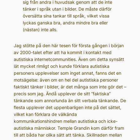
sig från andra i huvudsak genom att de inte
tänker i språk utan i bilder. De måste därför
översätta sina tankar till språk, vilket vissa
lyckas ganska bra, andra mindre bra eller
(nästan) inte alls.
Jag stötte på den här tesen för första gången i början
av 2000-talet efter att ha kommit i kontakt med
autistiska internetcommunities. Även om detta synsätt
lät mycket rimligt och kunde förklara autistiska
personers upplevelser som inget annat, fanns det en
motsägelse: även om en hel del autistiska personer
faktiskt tänker i bilder, är det många som inte gör det –
precis som jag. Ändå upplever de sitt ”faktiska”
tänkande som annorlunda än sitt verbala tänkande. De
flesta upplever det uppenbarligen inte på det sättet,
vilket kan förklara de välkända
kommunikationshindren mellan autistiska och icke-
autistiska människor. Temple Grandin kom därför fram
till att båda har olika sätt att tänka. Skillnaden mellan